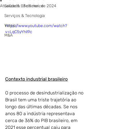
Atualizado:
Saúde & Life Science
13 de mai. de 2024
Serviços & Tecnologia
Varejo
https://www.youtube.com/watch?
v=LqC5yYhil9c
M&A
Contexto industrial brasileiro
O processo de desindustrialização no 
Brasil tem uma triste trajetória ao 
longo das últimas décadas. Se nos 
anos 80 a indústria representava 
cerca de 36% do PIB brasileiro, em 
2021 esse percentual caiu para 