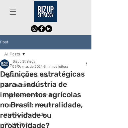
Post
All Posts
Bizup Strategy
All Posts
25 de mar. de 2024
5 min de leitura
Definições estratégicas
Agrobusiness & Química
para a indústria de
Bens de Consumo
implementos agrícolas
Energia & Recursos Naturais
no Brasil: neutralidade,
Engenharia & Construção
reatividade ou
Manufatura Avançada
proatividade?
Private Equity