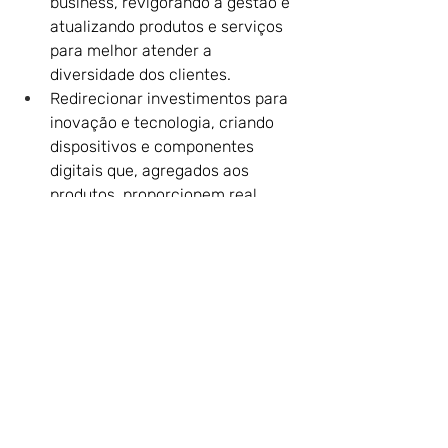
business, revigorando a gestão e 
atualizando produtos e serviços 
para melhor atender a 
diversidade dos clientes.
Redirecionar investimentos para 
inovação e tecnologia, criando 
dispositivos e componentes 
digitais que, agregados aos 
produtos, proporcionem real 
vantagem competitiva em 
termos de produtividade e 
sustentabilidade.
Desenvolver e reter talentos para 
garantir a inovação contínua e a 
excelência operacional.
Expandir mercados através de 
novos produtos, serviços, canais 
e política de preços, dando 
suporte aos produtores rurais, 