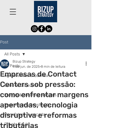
Post
All Posts
Bizup Strategy
All Posts
4 de jun. de 2025
8 min de leitura
Empresas de Contact
Agrobusiness & Química
Centers sob pressão:
Bens de Consumo
como enfrentar margens
Energia & Recursos Naturais
apertadas, tecnologia
Engenharia & Construção
disruptiva e reformas
Manufatura Avançada
tributárias
Private Equity