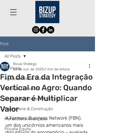
Post
All Posts
Bizup Strategy
All Posts
20 de out. de 2025
7 min de leitura
Fim da Era da Integração
Agrobusiness & Química
Vertical no Agro: Quando
Bens de Consumo
Separar é Multiplicar
Energia & Recursos Naturais
Valor
Engenharia & Construção
A Farmers Business Network (FBN), 
Manufatura Avançada
um dos unicórnios americanos mais 
Private Equity
disruptivos do agronegócio – avaliada 