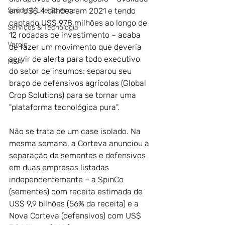
Saúde & Life Science
em US$ 4 bilhões em 2021 e tendo 
captado US$ 978 milhões ao longo de 
Serviços & Tecnologia
12 rodadas de investimento – acaba 
Varejo
de fazer um movimento que deveria 
servir de alerta para todo executivo 
M&A
do setor de insumos: separou seu 
braço de defensivos agrícolas (Global 
Crop Solutions) para se tornar uma 
"plataforma tecnológica pura".
Não se trata de um case isolado. Na 
mesma semana, a Corteva anunciou a 
separação de sementes e defensivos 
em duas empresas listadas 
independentemente – a SpinCo 
(sementes) com receita estimada de 
US$ 9,9 bilhões (56% da receita) e a 
Nova Corteva (defensivos) com US$ 