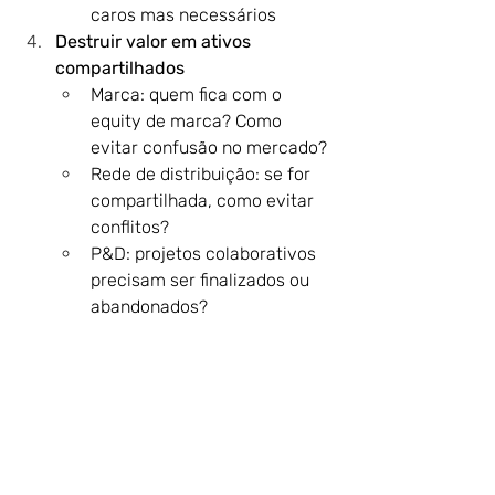
caros mas necessários
Destruir valor em ativos 
compartilhados
Marca: quem fica com o 
equity de marca? Como 
evitar confusão no mercado?
Rede de distribuição: se for 
compartilhada, como evitar 
conflitos?
P&D: projetos colaborativos 
precisam ser finalizados ou 
abandonados?
Timing ruim de mercado
Qual é o melhor momento 
para a separação? Um bom 
planejamento é fundamental 
não só em momentos de 
maior contração do mercado 
consumidor ou financeiro. 