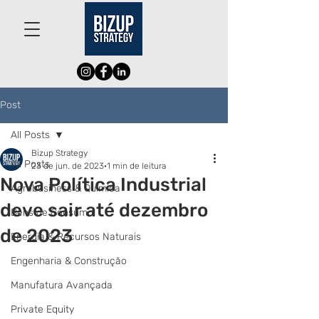
Post
All Posts
Bizup Strategy
All Posts
23 de jun. de 2023
1 min de leitura
Nova Política Industrial
Agrobusiness & Química
deve sair até dezembro
Bens de Consumo
de 2023
Energia & Recursos Naturais
Engenharia & Construção
Manufatura Avançada
Private Equity