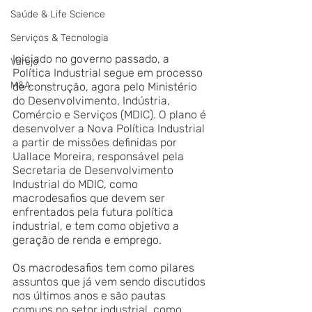
Saúde & Life Science
Serviços & Tecnologia
Iniciado no governo passado, a 
Varejo
Política Industrial segue em processo 
M&A
de construção, agora pelo Ministério 
do Desenvolvimento, Indústria, 
Comércio e Serviços (MDIC). O plano é 
desenvolver a Nova Política Industrial 
a partir de missões definidas por 
Uallace Moreira, responsável pela 
Secretaria de Desenvolvimento 
Industrial do MDIC, como 
macrodesafios que devem ser 
enfrentados pela futura política 
industrial, e tem como objetivo a 
geração de renda e emprego. 
Os macrodesafios tem como pilares 
assuntos que já vem sendo discutidos 
nos últimos anos e são pautas 
comuns no setor industrial, como 