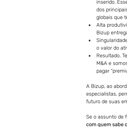
inserido. Es
dos principai
globais que 
Alta produti
Bizup entreg
Singularidad
o valor do at
Resultado. T
M&A e somos 
pagar “premi
A Bizup, ao abor
especialistas, pe
futuro de suas e
Se o assunto de f
com quem sabe o