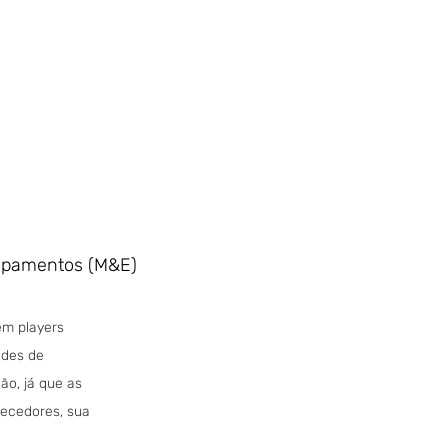
uipamentos (M&E) 
em players 
des de 
ão, já que as 
ecedores, sua 