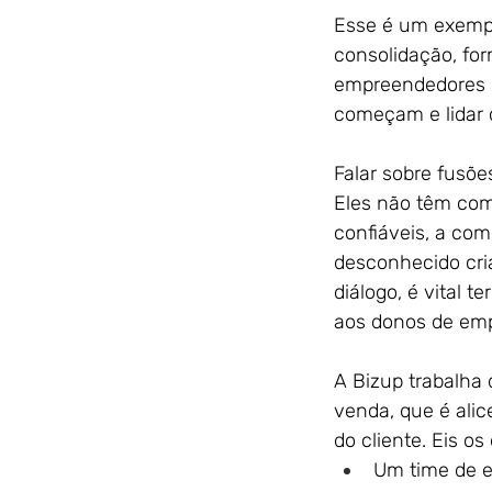
Esse é um exempl
consolidação, fo
empreendedores 
começam e lidar 
Falar sobre fusõ
Eles não têm com 
confiáveis, a com
desconhecido cria
diálogo, é vital 
aos donos de emp
A Bizup trabalha 
venda, que é ali
do cliente. Eis os
Um time de e