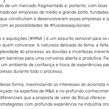
o de um mercado fragmentado e, portanto, com boas p
rmado por empresas de médio e grande porte, fundadas
que construíram e desenvolveram essas empresas e q
com as possibilidades de 
#fusoeseaquisicoes
es e aquisições (#MNA ) é um assunto sensível para os
quem conversar. A natureza delicada do tema, a falta 
plexidade do processo, as dúvidas e incertezas ineren
m barreiras para uma conversa aberta e produtiva. Para
ter um ambiente de confiança e troca de experiências pa
resas durante todo o processo. 
dessa forma, maximizando os interesses do acionista 
cerçado na expertise de M&A e no profundo conheciment
 diferenciais que a proposta de valor da Bizup oferece:
strategistas com profunda experiência na indústria ond