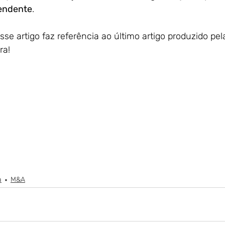
eendente
.
e artigo faz referência ao último artigo produzido pel
ra! 
a
M&A