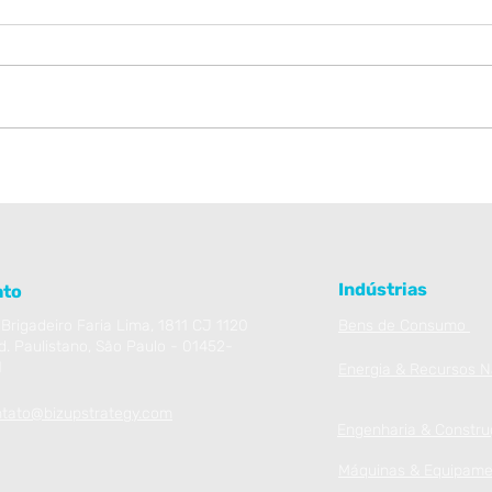
o
Clientes só querem preço?
Su
ga
A Importância da
vi
diferenciação e do valor no
e
setor de máquinas e
p
equipamentos
Indústrias
ato
 Brigadeiro Faria Lima, 1811 CJ 1120
Bens de Consumo
d. Paulistano, São Paulo - 01452-
1
Energia & Recursos N
tato@bizupstrategy.com
Engenharia & Constr
Máquinas & Equipame