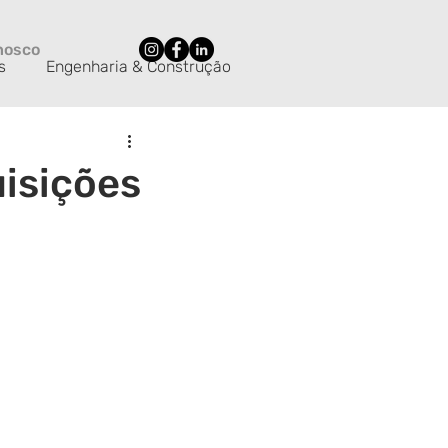
nosco
s
Engenharia & Construção
nologia
Varejo
M&A
isições