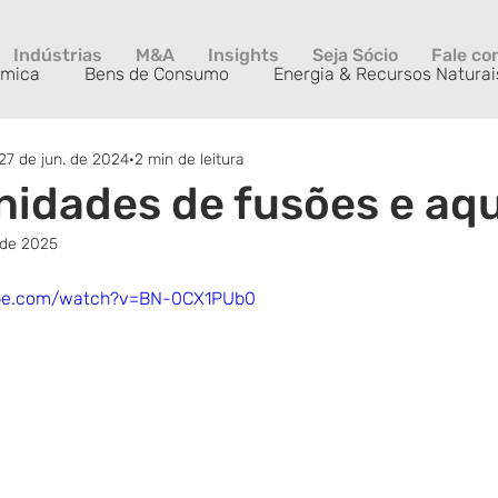
Indústrias
M&A
Insights
Seja Sócio
Fale co
ímica
Bens de Consumo
Energia & Recursos Naturai
27 de jun. de 2024
2 min de leitura
Private Equity
Saúde & Life Science
Serviços & Tec
idades de fusões e aqu
 de 2025
ube.com/watch?v=BN-0CX1PUb0