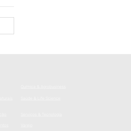
a empresa é jovem e
brante, ou está
nvelhecendo
rematuramente?
Química & Agrobusiness
aturais
Saúde & Life Science
ução
Serviços & Tecnologia
ntos
Varejo