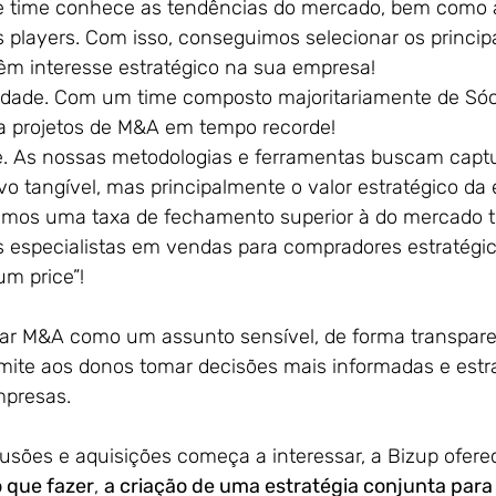
se time conhece as tendências do mercado, bem como a
s players. Com isso, conseguimos selecionar os principa
têm interesse estratégico na sua empresa!
vidade. Com um time composto majoritariamente
de Sóc
a projetos de M&A em tempo recorde!
e. As nossas metodologias e ferramentas buscam capt
ivo tangível, mas principalmente o valor estratégico da
emos uma taxa de fechamento superior à do mercado tr
especialistas em vendas para compradores estratégic
um price”!
dar M&A como um assunto sensível, de forma transpar
rmite aos donos tomar decisões mais informadas e estr
mpresas. 
usões e aquisições começa a interessar, a Bizup ofere
 que fazer
, 
a criação de uma estratégia conjunta para