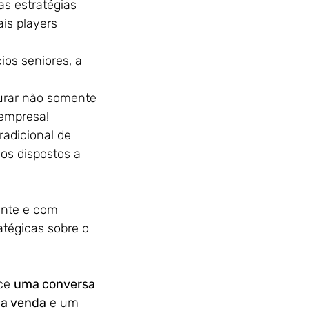
s estratégias 
is players 
ios seniores, a 
urar não somente 
 empresa!
adicional de 
os dispostos a 
ente e com 
atégicas sobre o 
ce
uma conversa 
 a venda
 e um 