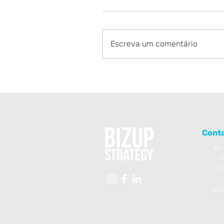
Escreva um comentário
O Fim da Zona de Confort
no Mercado de Banda Lar
no Brasil
Cont
Av.
- J
00
con