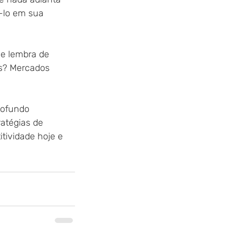
-lo em sua 
e lembra de
as? Mercados 
rofundo
tégias de 
tividade hoje e 