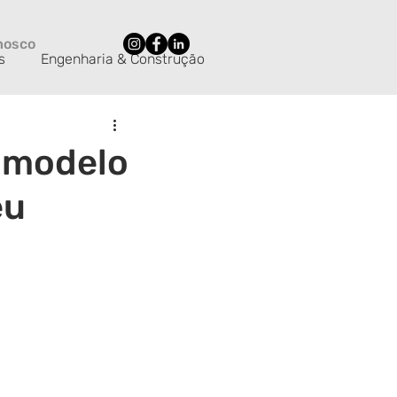
nosco
s
Engenharia & Construção
nologia
Varejo
M&A
u modelo
eu