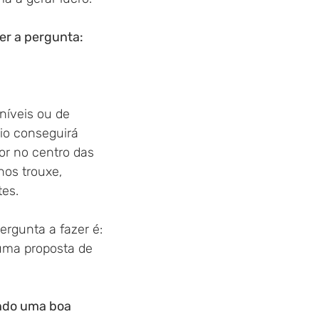
er a pergunta: 
níveis ou de 
io conseguirá 
r no centro das 
nos trouxe,
es.
rgunta a fazer é:
uma proposta de
 
indo uma boa 