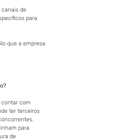
 canais de 
specíficos para 
ilo que a empresa
do?
e contar com 
e ter terceiros 
oncorrentes. 
minham para 
ura de 