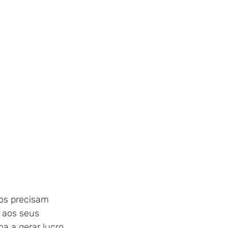
os precisam 
 aos seus 
a a gerar lucro.