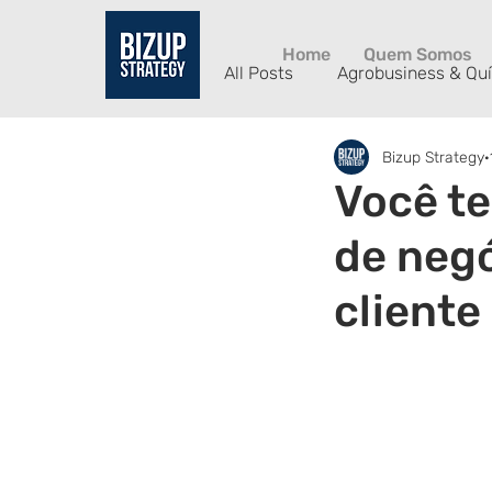
Home
Quem Somos
All Posts
Agrobusiness & Qu
Bizup Strategy
Manufatura Avançada
Você te
de negó
cliente