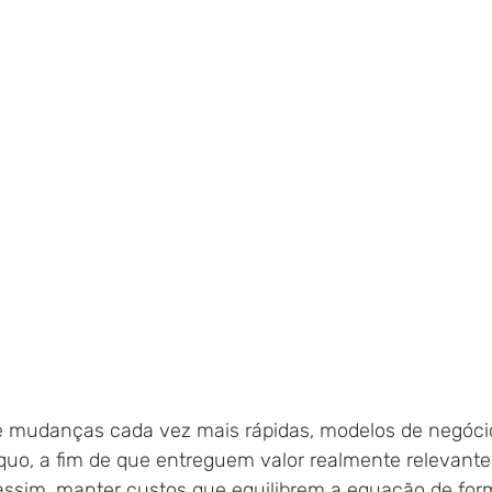
mudanças cada vez mais rápidas, modelos de negóci
 quo, a fim de que entreguem valor realmente relevante
 assim, manter custos que equilibrem a equação de form