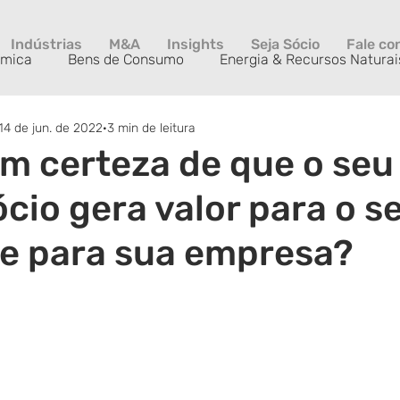
Indústrias
M&A
Insights
Seja Sócio
Fale co
ímica
Bens de Consumo
Energia & Recursos Naturai
14 de jun. de 2022
3 min de leitura
Private Equity
Saúde & Life Science
Serviços & Tec
m certeza de que o se
cio gera valor para o s
 e para sua empresa?