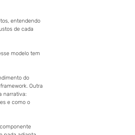
stos, entendendo
ustos de cada 
 esse modelo tem
ndimento do 
framework. Outra 
 narrativa: 
des e como o 
a componente
De nada adianta