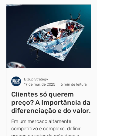
Bizup Strategy
19 de mar. de 2025
6 min de leitura
Clientes só querem
preço? A Importância da
diferenciação e do valor
no setor de máquinas e
Em um mercado altamente
equipamentos
competitivo e complexo, definir
preços no setor de máquinas e