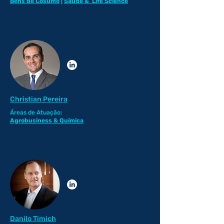
Bens de Cosumo
|
Saúde & Life Science
Christian Pereira
Áreas de Atuação:
Agrobusiness
& Química
Danilo Timich