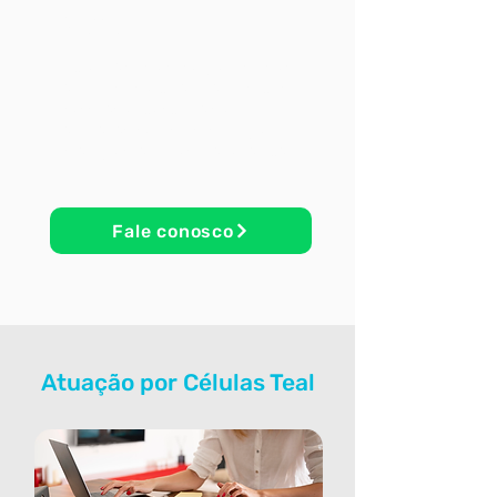
C
rença
Acreditamos em pequenos times
autônomos e colaborativos, com
pessoas excepcionais e
alinhadas pelo propósito, que
pratiquem a honestidade radical.
Fale conosco
Atuação por Células Teal