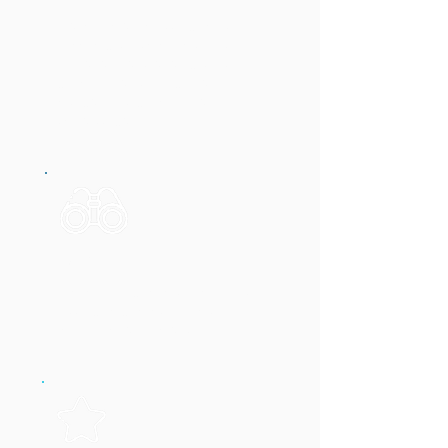
Transformar os negócios de
nossos clientes por meio de
inovação na relação cliente-
consultoria, revolucionando o
mercado de consultoria
estratégica.
Visão
Um mundo com predomínio de
negócios com serviços e
produtos tailor-made.