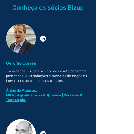
Conheça os sócios Bizup
Gercílio Correa
Trabalhar na Bizup tem sido um desafio constante
para criar e levar soluções e modelos de negócios
inovadores para os nossos clientes.
Áreas de Atuação:
M&A
|
Agrobusiness & Química
|
Serviços &
Tecnologia