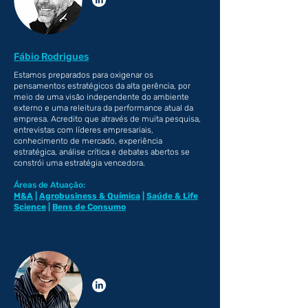
Fábio Rodrigues
Estamos preparados para oxigenar os
pensamentos estratégicos da alta gerência, por
meio de uma visão independente do ambiente
externo e uma releitura da performance atual da
empresa. Acredito que através de muita pesquisa,
entrevistas com líderes empresariais,
conhecimento de mercado, experiência
estratégica, análise crítica e debates abertos se
constrói uma estratégia vencedora.
Áreas de Atuação:
M&A
|
Agrobusiness
& Química
|
Saúde & Life
Science
|
Bens de Consumo