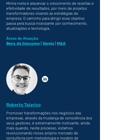
Minha meta é alavancar o crescimento de receitas e
efetividade de resultados, por meio de projetos
transformadores visando as estratégias da
empresa. O caminho para atingir esse objetivo
passa pela busca incessante por conhecimento,
atualizações e tecnologia.
Áreas de Atuação:
Bens de Consumo
|
Varejo
|
M&A
Roberto Talarico
Promover transformações nos negócios das
empresas, através da mudança de consciência dos
seus gestores, é extremamente motivante, ainda
mais quando, neste processo, estamos
revolucionando nosso próprio mercado de
consultoria com metodologia e modelo de