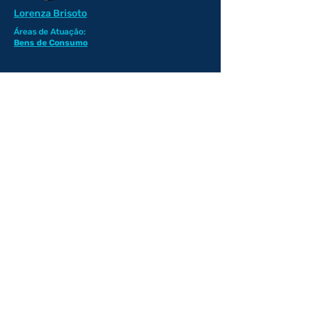
Lorenza Brisoto
Áreas de Atuação:
Bens de Consumo
Lothar Langer
Áreas de Atuação:
Agrobusiness
& Química