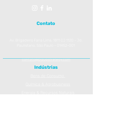
Contato
Av. Brigadeiro Faria Lima, 1811 CJ 1120 - Jd.
Paulistano, São Paulo -
01452-001
contato@bizupstrategy.com
Indústrias
Bens de Consumo
Química & Agrobusiness
Energia & Recursos Naturais
Saúde & Life Science
Engenharia & Construção
Serviços & Tecnologia
Máquinas & Equipamentos