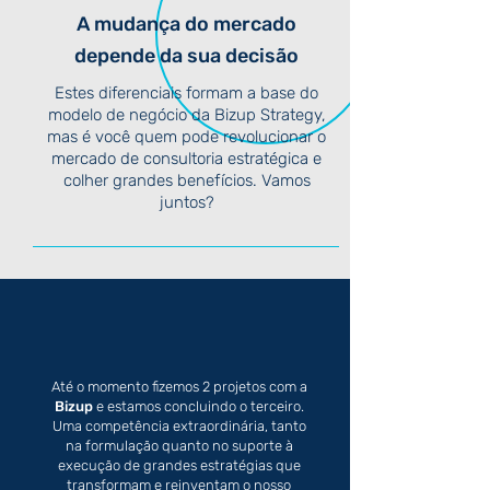
A mudança do mercado
depende da sua decisão
Estes diferenciais formam a base do
modelo de negócio da Bizup Strategy,
mas é você quem pode revolucionar o
mercado de consultoria estratégica e
colher grandes benefícios. Vamos
juntos?
Até o momento fizemos 2 projetos com a
Bizup
e estamos concluindo o terceiro.
Uma competência extraordinária, tanto
na formulação quanto no suporte à
execução de grandes estratégias que
transformam e reinventam o nosso