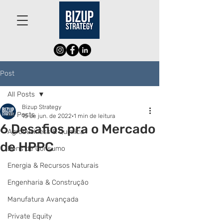
Post
All Posts
Bizup Strategy
All Posts
15 de jun. de 2022
1 min de leitura
6 Desafios pra o Mercado
Agrobusiness & Química
de HPPC
Bens de Consumo
Energia & Recursos Naturais
Engenharia & Construção
Manufatura Avançada
Private Equity