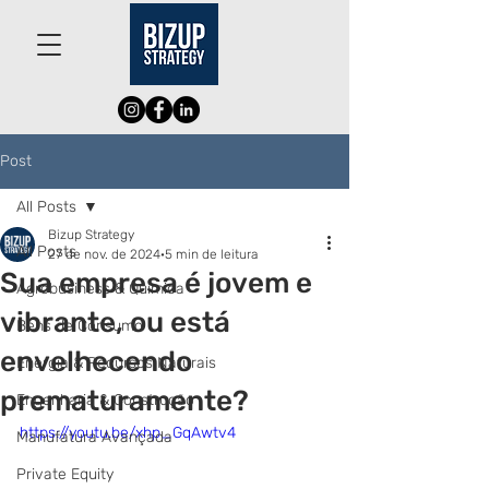
Post
All Posts
Bizup Strategy
All Posts
27 de nov. de 2024
5 min de leitura
Sua empresa é jovem e
Agrobusiness & Química
vibrante, ou está
Bens de Consumo
envelhecendo
Energia & Recursos Naturais
prematuramente?
Engenharia & Construção
https://youtu.be/xhp_GqAwtv4
Manufatura Avançada
Private Equity