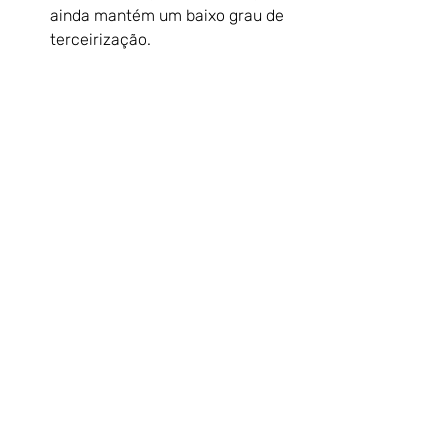
ainda mantém um baixo grau de 
terceirização.
A pergunta final não é se o mercado 
crescerá. Sim, ele crescerá. A 
questão estratégica é outra: Sua 
empresa está posicionada para 
capturar valor ou apenas participar do 
crescimento?
Se sua estratégia é apenas defensiva 
em vez de transformacional, você não 
construirá vantagem competitiva e, 
em ciclos de transformação e 
consolidação, crescimento não 
garante sobrevivência.