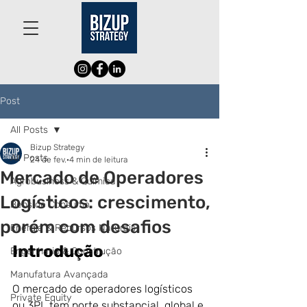
Post
All Posts
Bizup Strategy
All Posts
24 de fev.
4 min de leitura
Mercado de Operadores
Agrobusiness & Química
Logísticos: crescimento,
Bens de Consumo
porém com desafios
Energia & Recursos Naturais
Introdução
Engenharia & Construção
Manufatura Avançada
O mercado de operadores logísticos 
Private Equity
ou 3PL tem porte substancial, global e 