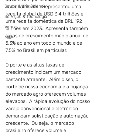
Saúde & Life Science
nacionalmente.  Representou uma 
receita global de USD 3,4 trilhões e 
Serviços & Tecnologia
uma receita doméstica de BRL 192 
Varejo
bilhões em 2023.  Apresenta também 
taxas de crescimento médio anual de 
M&A
5,3% ao ano em todo o mundo e de 
7,5% no Brasil em particular.
O porte e as altas taxas de 
crescimento indicam um mercado 
bastante atraente.  Além disso, o 
porte de nossa economia e a pujança 
do mercado agro oferecem volumes 
elevados.  A rápida evolução do nosso 
varejo convencional e eletrônico 
demandam sofisticação e automação 
crescente.  Ou seja, o mercado 
brasileiro oferece volume e 